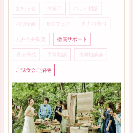
お知らせ
休業日
ハワイ相談
特別企画
BIGフェア
丸井特典付
丸井今井限定
徹底サポート
見積作成
予算相談
沖縄相談会
ご試食会ご招待