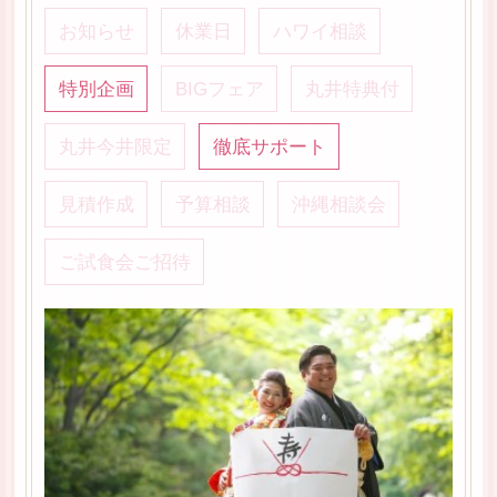
お知らせ
休業日
ハワイ相談
特別企画
BIGフェア
丸井特典付
丸井今井限定
徹底サポート
見積作成
予算相談
沖縄相談会
ご試食会ご招待